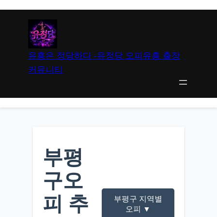
유흥은 정당하다 -유정당 오피유흥 출장
커뮤니티
부평
구오
피 추
부평구 지역별
오피 ▼